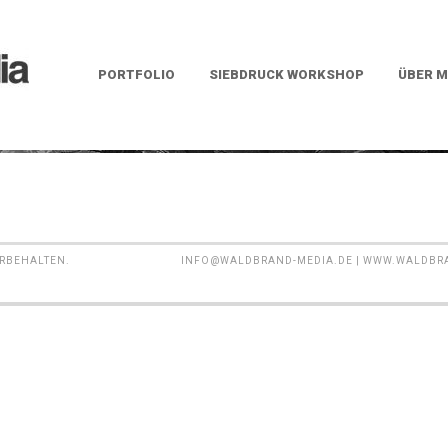
PORTFOLIO
SIEBDRUCK WORKSHOP
ÜBER M
ORBEHALTEN.
INFO@WALDBRAND-MEDIA.DE | WWW.WALDBRAND-