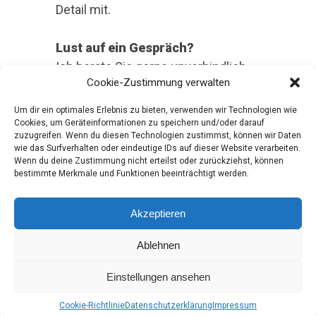
Detail mit.
Lust auf ein Gespräch?
Ich berate Sie gerne unverbindlich –
Cookie-Zustimmung verwalten
bei einer Tasse Kaffee vor Ort,
telefonisch oder virtuell über Zoom,
Um dir ein optimales Erlebnis zu bieten, verwenden wir Technologien wie
Telegram oder Whatsapp. Lassen Sie
Cookies, um Geräteinformationen zu speichern und/oder darauf
zuzugreifen. Wenn du diesen Technologien zustimmst, können wir Daten
uns gemeinsam herausfinden, wie
wie das Surfverhalten oder eindeutige IDs auf dieser Website verarbeiten.
wir Ihre Marke auf das nächste Level
Wenn du deine Zustimmung nicht erteilst oder zurückziehst, können
bestimmte Merkmale und Funktionen beeinträchtigt werden.
bringen.
Akzeptieren
Ablehnen
WALDBRAND MEDIA SEIT 2006 | ALLE RECHTE
VORBEHALTEN.
Einstellungen ansehen
INFO@WALDBRAND-MEDIA.DE | WWW.WALDBRAND-
MEDIA.DE | T. 0151 46 33 56 38 | ESSEN, NRW
Cookie-Richtlinie
Datenschutzerklärung
Impressum