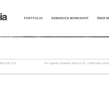
PORTFOLIO
SIEBDRUCK WORKSHOP
ÜBER M
ORBEHALTEN.
INFO@WALDBRAND-MEDIA.DE | WWW.WALDBRAND-