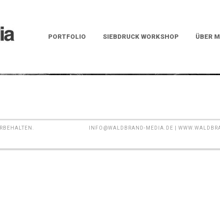
PORTFOLIO
SIEBDRUCK WORKSHOP
ÜBER M
ORBEHALTEN.
INFO@WALDBRAND-MEDIA.DE | WWW.WALDBRAND-