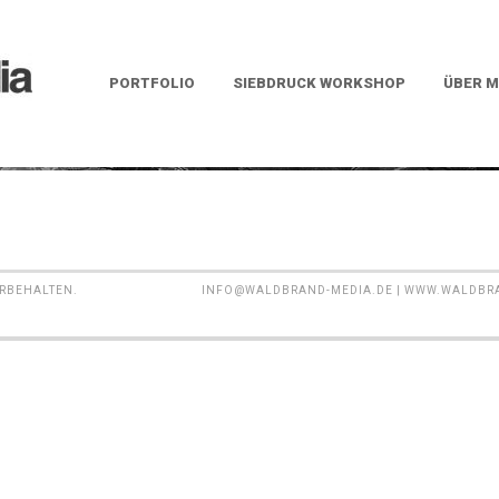
PORTFOLIO
SIEBDRUCK WORKSHOP
ÜBER M
ORBEHALTEN.
INFO@WALDBRAND-MEDIA.DE | WWW.WALDBRAND-