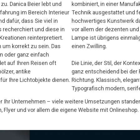
zu. Danica Beier lebt und
kombiniert, in einer Manufa
Erfahrung im Bereich Interieur
Technik ausgestattet und fer
nd dafür, dass Sie viel in
hochwertiges Kunstwerk das
 recherchiert und diese in
vor allem der dezenten und
Kreationen reinterpretiert.
Lampe ist übrigens einmalig
n um korrekt zu sein. Das
einen Zwilling.
n oder ganz einfach
et auf Ihren Reisen oft
Die Linie, der Stil, der Kon
ölzer, antike
ganz entscheidend bei der 
für Ihre Lichtobjekte dienen.
Richtung. Klassisch, elegan
Typografisch modern, serife
r Ihr Unternehmen – viele weitere Umsetzungen standen
en, Flyer und vor allem die eigene Website mit Onlineshop.