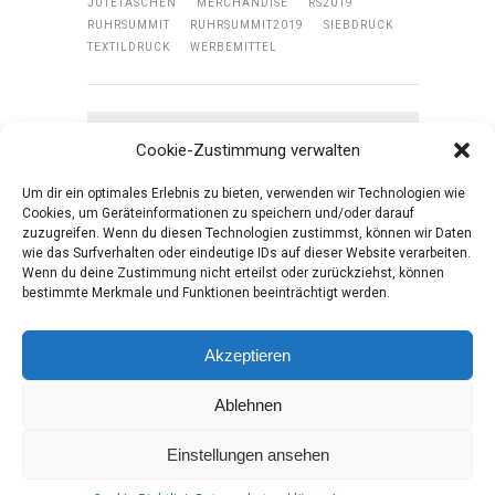
JUTETASCHEN
MERCHANDISE
RS2019
RUHRSUMMIT
RUHRSUMMIT2019
SIEBDRUCK
TEXTILDRUCK
WERBEMITTEL
« PREVIOUS POST
Cookie-Zustimmung verwalten
CORPORATE DESIGN - DANICA BEIER
Um dir ein optimales Erlebnis zu bieten, verwenden wir Technologien wie
Cookies, um Geräteinformationen zu speichern und/oder darauf
NEXT POST »
zuzugreifen. Wenn du diesen Technologien zustimmst, können wir Daten
DIE DREI ZINNEN T-SHIRTS | DOLOMITEN
wie das Surfverhalten oder eindeutige IDs auf dieser Website verarbeiten.
Wenn du deine Zustimmung nicht erteilst oder zurückziehst, können
bestimmte Merkmale und Funktionen beeinträchtigt werden.
Akzeptieren
Ablehnen
WALDBRAND MEDIA SEIT 2006 | ALLE RECHTE
VORBEHALTEN.
Einstellungen ansehen
INFO@WALDBRAND-MEDIA.DE | WWW.WALDBRAND-